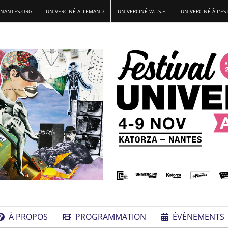
-NANTES.ORG
UNIVERCINÉ ALLEMAND
UNIVERCINÉ W.I.S.E.
UNIVERCINÉ À L’ES
À PROPOS
PROGRAMMATION
ÉVÈNEMENTS