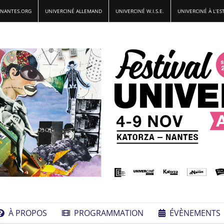
-NANTES.ORG
UNIVERCINÉ ALLEMAND
UNIVERCINÉ W.I.S.E.
UNIVERCINÉ À L’ES
À PROPOS
PROGRAMMATION
ÉVÈNEMENTS