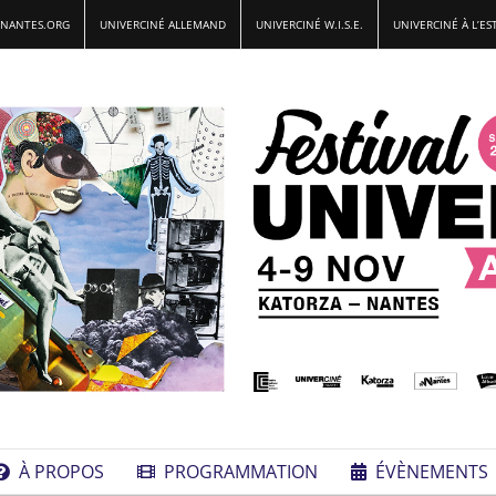
-NANTES.ORG
UNIVERCINÉ ALLEMAND
UNIVERCINÉ W.I.S.E.
UNIVERCINÉ À L’ES
À PROPOS
PROGRAMMATION
ÉVÈNEMENTS