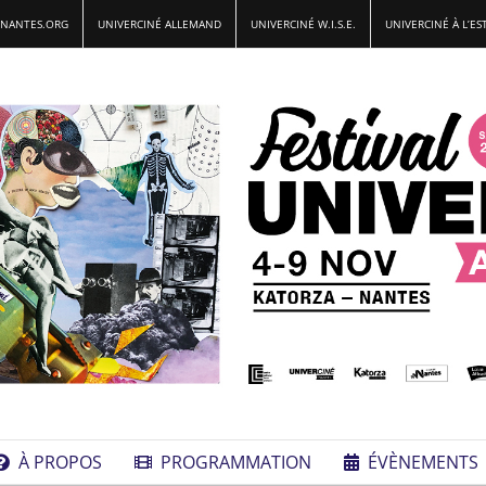
-NANTES.ORG
UNIVERCINÉ ALLEMAND
UNIVERCINÉ W.I.S.E.
UNIVERCINÉ À L’ES
À PROPOS
PROGRAMMATION
ÉVÈNEMENTS