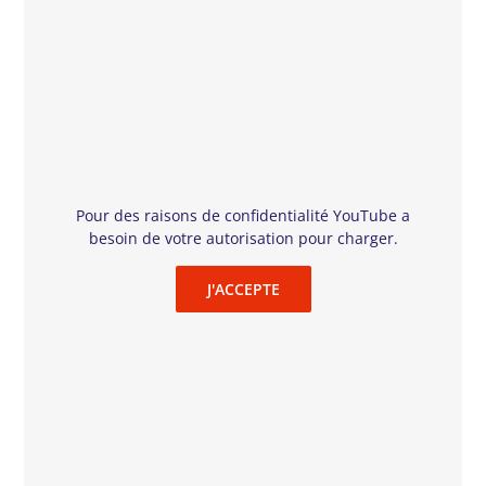
–
Réalisateur : Norbert Lechner
Année : 2012, remasterisé en 2023
Pays d’origine : Allemagne, Autriche
Durée : 1h36
Prix de la Critique de Cinéma Allemande 2012 : Meilleur film
Pour des raisons de confidentialité YouTube a
pour enfants
besoin de votre autorisation pour charger.
Festival de cinéma pour enfants de Munich (« Kinderfilmfest
München ») 2012 : Prix du Public
Festival « Goldener Spatz » 2012 : Prix du Meilleur Scénario
J'ACCEPTE
1948. Dans un petit village de Bavière, deux jeunes amis,
Tom et Hacke, sont témoins d’un meurtre. Ils vont devoir
innocenter une personne accusée à tort, tout en aidant la
tante de Tom, Polli, car ce dernier a cassé sa machine à
coudre, qui est la seule source de revenus de la famille !
Tom, Hacke et leur amie Biggi vont devoir faire face à
tous ces problèmes grâce à l’amitié, à leur courage et