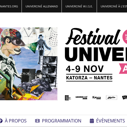
-NANTES.ORG
UNIVERCINÉ ALLEMAND
UNIVERCINÉ W.I.S.E.
UNIVERCINÉ À L’ES
À PROPOS
PROGRAMMATION
ÉVÈNEMENTS