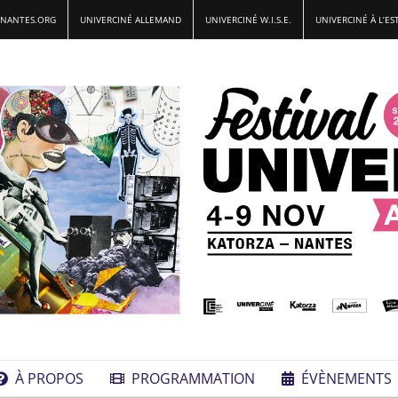
-NANTES.ORG
UNIVERCINÉ ALLEMAND
UNIVERCINÉ W.I.S.E.
UNIVERCINÉ À L’ES
À PROPOS
PROGRAMMATION
ÉVÈNEMENTS