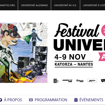
-NANTES.ORG
UNIVERCINÉ ALLEMAND
UNIVERCINÉ W.I.S.E.
UNIVERCINÉ À L’ES
À PROPOS
PROGRAMMATION
ÉVÈNEMENTS