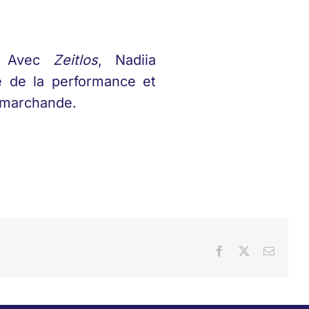
t. Avec
Zeitlos
, Nadiia
é de la performance et
r marchande.
Facebook
X
Email