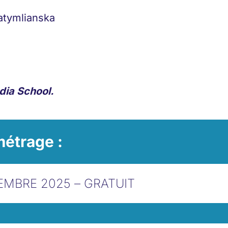
atymlianska
dia School.
étrage :
EMBRE 2025 – GRATUIT