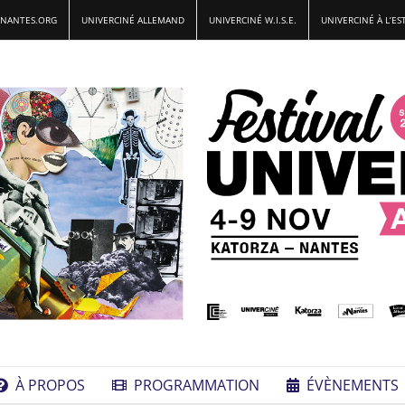
-NANTES.ORG
UNIVERCINÉ ALLEMAND
UNIVERCINÉ W.I.S.E.
UNIVERCINÉ À L’ES
À PROPOS
PROGRAMMATION
ÉVÈNEMENTS