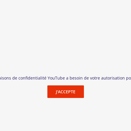
lemagne/Autriche, 2021, 1h25
 Samadi, Gerti Drassl
ation
pour la Meilleure musique de film
ne, kidnappée par l’Homme de la Lune, Peter doit se rendre dans l
 retrouver avant le lever du jour. Aidé par le Marchand de Sabl
ire face à cinq esprits de la nature.
ébut
du 20e
siècle, Le Royaume des
Étoiles a bercé les enfants s
aisons de confidentialité YouTube a besoin de votre autorisation po
oyage coloré et
fabuleux de Peter, ne peut que remplir
les yeux 
J'ACCEPTE