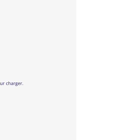
e mystérieux Royaume des étoiles.
e, Peter démarre une fantastique
ur de
nombreuses générations. Ce
ur charger.
de multitudes d’étoiles.