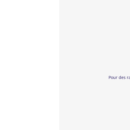
–
Animation/Famille/Aventure, Al
Réalisateur : Ali Samadi Ahadi
Avec : PeterSimonischek, Roxana
German Film Awards 2022 : Nomin
Afin de sauver sa petite sœur An
Le temps est compté, il doit la
aventure dans laquelle il devra fa
Adapté d’un roman datant du d
Pour des r
film, qui
nous emporte dans le v
Avant-première
Mercredi 9 novembre, 14h30
Séance “Goûters de l’Écran”
À partir de 6 ans