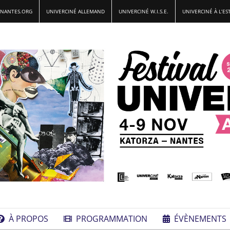
-NANTES.ORG
UNIVERCINÉ ALLEMAND
UNIVERCINÉ W.I.S.E.
UNIVERCINÉ À L’ES
À PROPOS
PROGRAMMATION
ÉVÈNEMENTS