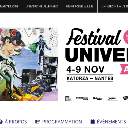
-NANTES.ORG
UNIVERCINÉ ALLEMAND
UNIVERCINÉ W.I.S.E.
UNIVERCINÉ À L’ES
À PROPOS
PROGRAMMATION
ÉVÈNEMENTS