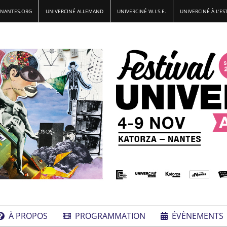
-NANTES.ORG
UNIVERCINÉ ALLEMAND
UNIVERCINÉ W.I.S.E.
UNIVERCINÉ À L’ES
À PROPOS
PROGRAMMATION
ÉVÈNEMENTS