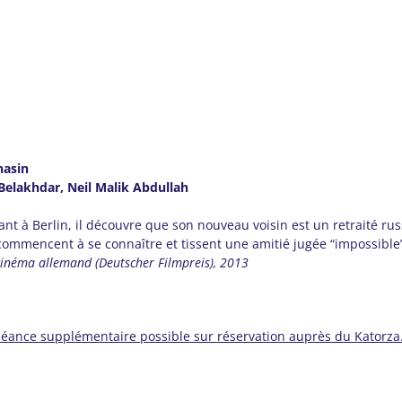
hasin
Belakhdar, Neil Malik Abdullah
vant à Berlin, il découvre que son nouveau voisin est un retraité ru
commencent à se connaître et tissent une amitié jugée “impossible
 cinéma allemand (Deutscher Filmpreis), 2013
éance supplémentaire possible sur réservation auprès du Katorza