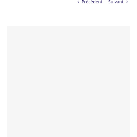
Précédent
Suivant
Drame, Autriche/Allemagne, 2021, 1h56
Réalisateur : Sebastian Meise
Avec : Franz Rogowski, Georg Friedrich, Anton von
Lucke
Festival de Cannes 2021 : Prix du jury “Un certain regard”