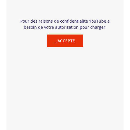
Dans l’Allemagne d’après-guerre, l’article 175 du code
pénal criminalise toute relation sexuelle entre personnes
de sexe masculin. Hans Hoffmann fait partie des
Pour des raisons de confidentialité YouTube a
nombreux hommes écroués pour homosexualité.
besoin de votre autorisation pour charger.
Cependant, même en prison, Hans s’obstine à chercher
la liberté, et à aimer encore. C’est notamment auprès de
Viktor, un hétérosexuel incarcéré pour meurtre, qu’il
J'ACCEPTE
trouve la consolation dans une amitié nouvelle.
En s’emparant d’un tel sujet, Sebastian Meise ranime
une réalité historique jusqu’ici enfouie dans la mémoire
collective et accomplit une œuvre puissante, portée
notamment par son acteur principal impressionnant.
Avant-première, en partenariat avec le Festival CinéPride
Mercredi 10 Novembre, 20h55