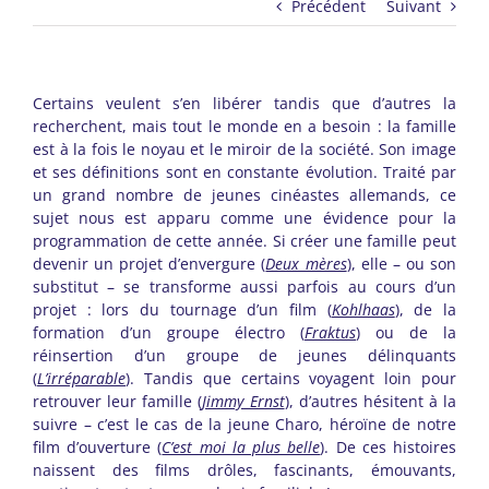
Précédent
Suivant
Certains veulent s’en libérer tandis que d’autres la
recherchent, mais tout le monde en a besoin : la famille
est à la fois le noyau et le miroir de la société. Son image
et ses définitions sont en constante évolution. Traité par
un grand nombre de jeunes cinéastes allemands, ce
sujet nous est apparu comme une évidence pour la
programmation de cette année. Si créer une famille peut
devenir un projet d’envergure (
Deux mères
), elle – ou son
substitut – se transforme aussi parfois au cours d’un
projet : lors du tournage d’un film (
Kohlhaas
), de la
formation d’un groupe électro (
Fraktus
) ou de la
réinsertion d’un groupe de jeunes délinquants
(
L’irréparable
). Tandis que certains voyagent loin pour
retrouver leur famille (
Jimmy Ernst
), d’autres hésitent à la
suivre – c’est le cas de la jeune Charo, héroïne de notre
film d’ouverture (
C’est moi la plus belle
). De ces histoires
naissent des films drôles, fascinants, émouvants,