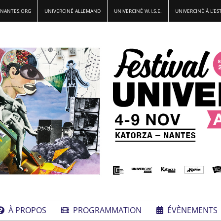
-NANTES.ORG
UNIVERCINÉ ALLEMAND
UNIVERCINÉ W.I.S.E.
UNIVERCINÉ À L’ES
À PROPOS
PROGRAMMATION
ÉVÈNEMENTS