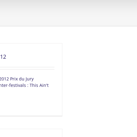
012
012 Prix du Jury
ter-festivals : This Ain't