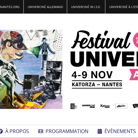
-NANTES.ORG
UNIVERCINÉ ALLEMAND
UNIVERCINÉ W.I.S.E.
UNIVERCINÉ À L’ES
À PROPOS
PROGRAMMATION
ÉVÈNEMENTS