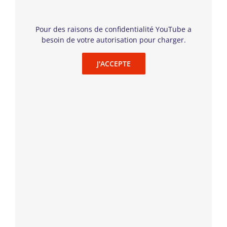
avec lesquels elle dialogue pour déconstruire les clichés
liés à la féminité, à la sexualité, au bonheur : des drags
queen attendant la fin du capitalisme, des mères qui,
Pour des raisons de confidentialité YouTube a
pour sortir de l’ennui, décident d’avoir un enfant, et des
besoin de votre autorisation pour charger.
existentialistes abstinents pour qui le sexe dépend de la
loi du marché. Accompagnée par sa dépression, la fille
J'ACCEPTE
mélancolique philosophe sans émotion et dans un
univers théâtral sur le féminisme et l’individualisme du
21
e
siècle.
Inédit
Vendredi 8 novembre, 20h15
Samedi 9 novembre, 18h30