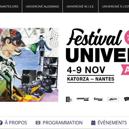
-NANTES.ORG
UNIVERCINÉ ALLEMAND
UNIVERCINÉ W.I.S.E.
UNIVERCINÉ À L’ES
À PROPOS
PROGRAMMATION
ÉVÈNEMENTS