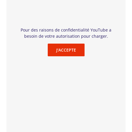
Réalisateur : Wim Wenders
Avec : Anselm Kiefer
Sélection officielle du Festival de Cannes 2023
Pour des raisons de confidentialité YouTube a
Une expérience cinématographique unique qui éclaire
besoin de votre autorisation pour charger.
l’œuvre d’un artiste et révèle son parcours de vie, ses
inspirations, son processus créatif, et sa fascination pour
J'ACCEPTE
le mythe et l’histoire.
“Le cinéaste allemand signe un film passionnant et
envoûtant sur son compatriote Anselm Kiefer, un
artiste qui, durant toute sa carrière, a observé avec un
œil critique son pays et son rapport à l’histoire.”
(Marianne)
Séance en 3D
Séance : Dimanche 19 novembre, 16h