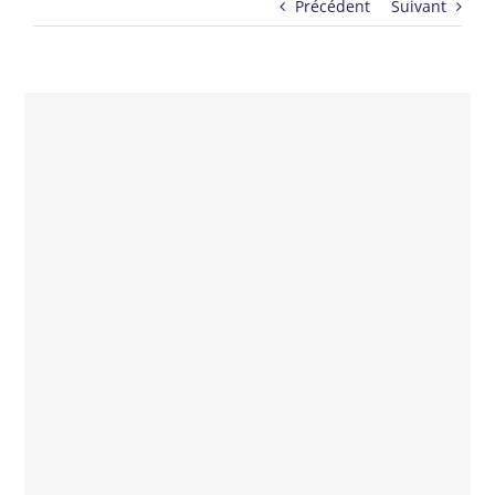
Précédent
Suivant
–
Documentaire, Allemagne, 2023, 93 min