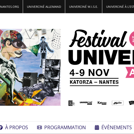
-NANTES.ORG
UNIVERCINÉ ALLEMAND
UNIVERCINÉ W.I.S.E.
UNIVERCINÉ À L’ES
À PROPOS
PROGRAMMATION
ÉVÈNEMENTS